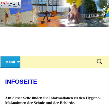
Wir stellen uns vor!
Zum
Inhalt
springen
Carl-Cohn-Schule
Suchen
Menü
nach:
INFOSEITE
Auf dieser Seite finden Sie Informationen zu den Hygiene-
Maßnahmen der Schule und der Behörde.